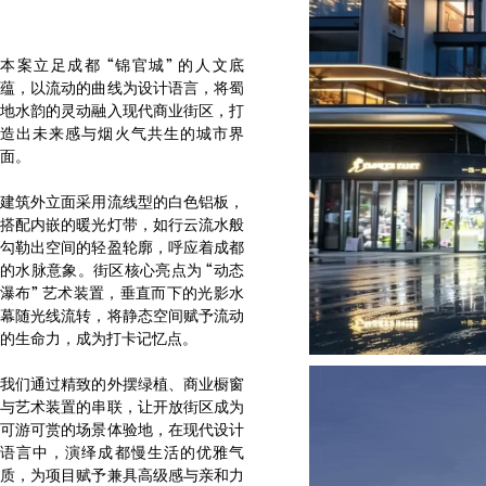
本案立足成都 “锦官城” 的人文底
蕴，以流动的曲线为设计语言，将蜀
地水韵的灵动融入现代商业街区，打
造出未来感与烟火气共生的城市界
面。
建筑外立面采用流线型的白色铝板，
搭配内嵌的暖光灯带，如行云流水般
勾勒出空间的轻盈轮廓，呼应着成都
的水脉意象。街区核心亮点为 “动态
瀑布” 艺术装置，垂直而下的光影水
幕随光线流转，将静态空间赋予流动
的生命力，成为打卡记忆点。
我们通过精致的外摆绿植、商业橱窗
与艺术装置的串联，让开放街区成为
可游可赏的场景体验地，在现代设计
语言中，演绎成都慢生活的优雅气
质，为项目赋予兼具高级感与亲和力