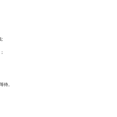
;
验；
等待。