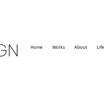
GN
Home
Works
About
Life