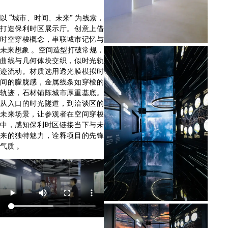
以 “城市、时间、未来” 为线索，
打造保利时区展示厅。创意上借
时空穿梭概念，串联城市记忆与
未来想象 。空间造型打破常规，
曲线与几何体块交织，似时光轨
迹流动。材质选用透光膜模拟时
间的朦胧感，金属线条如穿梭的
轨迹，石材铺陈城市厚重基底。
从入口的时光隧道，到洽谈区的
未来场景，让参观者在空间穿梭
中，感知保利时区链接当下与未
来的独特魅力，诠释项目的先锋
气质 。